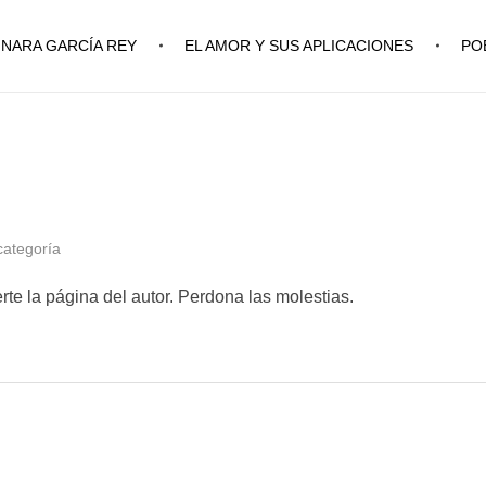
INARA GARCÍA REY
EL AMOR Y SUS APLICACIONES
PO
categoría
te la página del autor. Perdona las molestias.