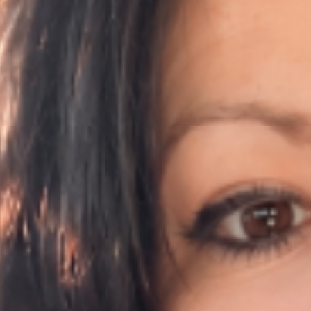
U
C
Í
A
L
B