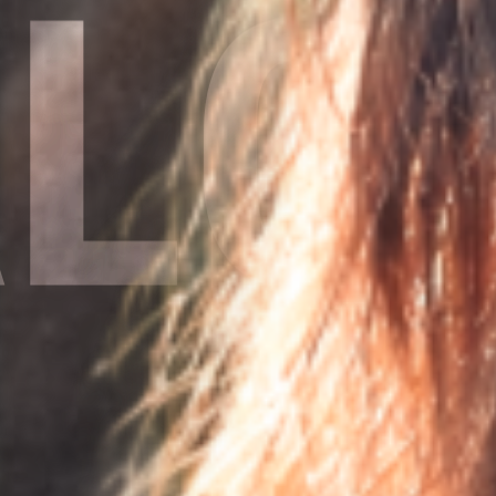
A
L
C