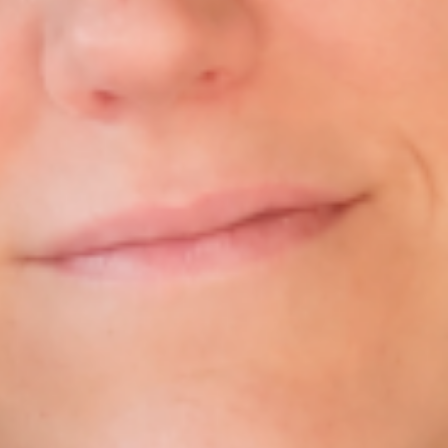
T
A
R