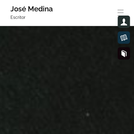
José Medina
Escritor
JOSÉ MEDINA
AGOLPADOS RECUERDOS
CARLO
POESÍAS
GRUPO EDITORIAL DE POESÍA