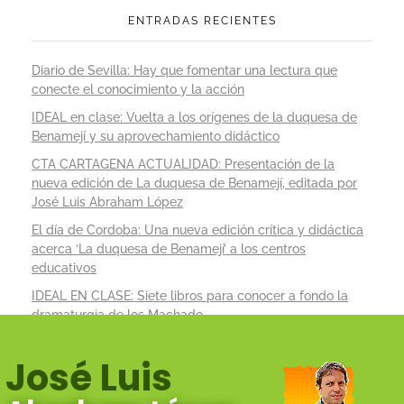
ENTRADAS RECIENTES
Diario de Sevilla: Hay que fomentar una lectura que
conecte el conocimiento y la acción
IDEAL en clase: Vuelta a los orígenes de la duquesa de
Benamejí y su aprovechamiento didáctico
CTA CARTAGENA ACTUALIDAD: Presentación de la
nueva edición de La duquesa de Benamejí, editada por
José Luis Abraham López
El día de Cordoba: Una nueva edición crítica y didáctica
acerca ‘La duquesa de Benamejí’ a los centros
educativos
IDEAL EN CLASE: Siete libros para conocer a fondo la
dramaturgia de los Machado
José Luis