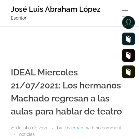
José Luis Abraham López
Escritor
JOSÉ LUIS ABRAHAM LÓPEZ
DESDICHAS DE LA FORTUNA O JULIANILLO VALCÁRCEL. GUÍ
IDEAL Miercoles
21/07/2021: Los hermanos
JUAN DE MAÑARA. GUÍA DIDÁCTICA
Machado regresan a las
aulas para hablar de teatro
LAS ADELFAS. GUÍA DIDÁCTICA
21 de julio de 2021
by
Javierpah
with
no comment
noticias
LA LOLA SE VA A LOS PUERTOS