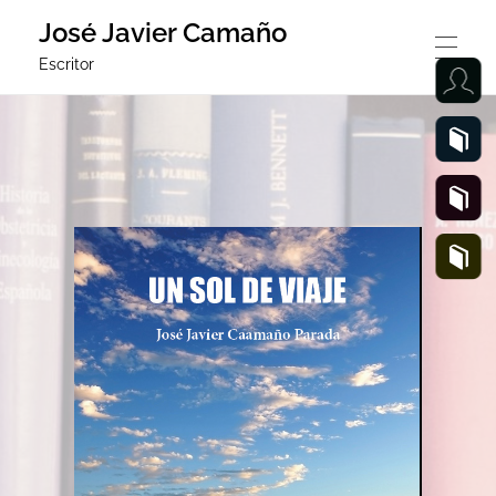
José Javier Camaño
Escritor
JOSÉ JAVIER CAAMAÑO PARADA
SOY YO O ESO CREO
UN SOL DE VIAJE
SOY YO ESO CREO 2
POESÍA