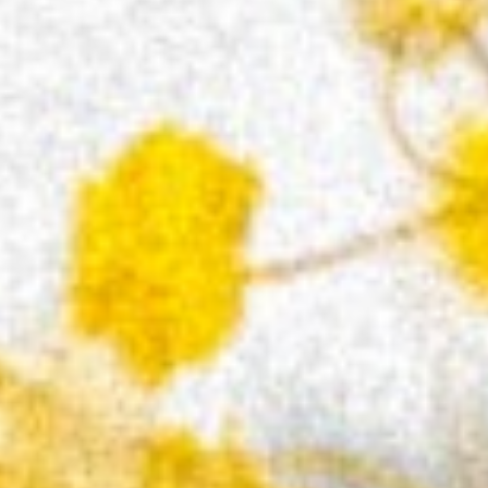
 nos da una muestra tr
R DE LOS PECES de IRENE AL
r un libro.
 PECES de IRENE ALBA CALDERÓN El 
e IRENE ALBA CALDERÓN El autor nos da una
ENE ALBA CALDERÓN El autor nos da una muestra 