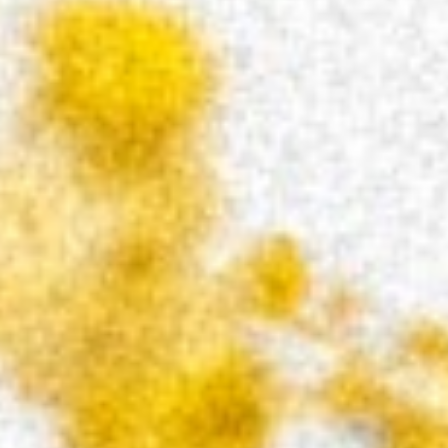
CALDERÓN. El escritor
Poesía del libro EL VOLVE
da una muestra tras publica
Poesía del libro EL VOLVER DE LOS
publicar un libro.
Poesía del libro EL VOLVER DE LOS PECES d
Poesía del libro EL VOLVER DE LOS PECES de IR