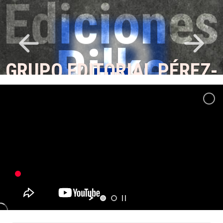
E
d
i
c
i
o
n
e
s
R
i
l
k
e
GRUPO EDITORIAL PÉREZ-
AYALA