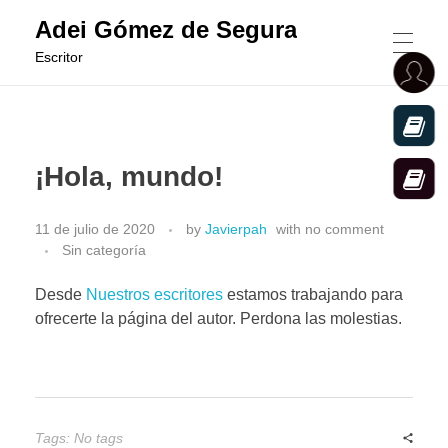
Adei Gómez de Segura
Escritor
ADEI GÓMEZ DE SEGURA
¡Hola, mundo!
ALGUNAS SOMBRAS DE MI CAJÓN
11 de julio de 2020
by
Javierpah
with
no comment
Sin categoría
CUANDO VUELVAN LAS BRUJAS
Desde
Nuestros escritores
estamos trabajando para
ofrecerte la página del autor. Perdona las molestias.
POESÍA
Tags: No tags
GRUPO EDITORIAL DE POESÍA